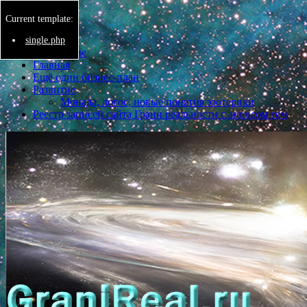
Current template:
Menu
single.php
Бессмертие
Главная
Ещё один бизнес-план
Развитие
Монада, логос, новые понятия эзотерики
Реестр записей сайта Грани реальности с анонсом тем