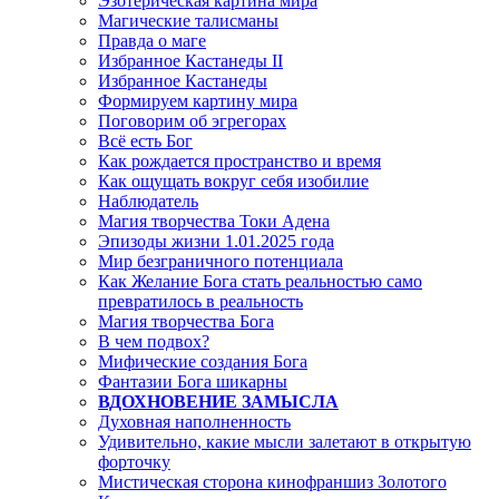
Эзотерическая картина мира
Магические талисманы
Правда о маге
Избранное Кастанеды II
Избранное Кастанеды
Формируем картину мира
Поговорим об эгрегорах
Всё есть Бог
Как рождается пространство и время
Как ощущать вокруг себя изобилие
Наблюдатель
Магия творчества Токи Адена
Эпизоды жизни 1.01.2025 года
Мир безграничного потенциала
Как Желание Бога стать реальностью само
превратилось в реальность
Магия творчества Бога
В чем подвох?
Мифические создания Бога
Фантазии Бога шикарны
ВДОХНОВЕНИЕ ЗАМЫСЛА
Духовная наполненность
Удивительно, какие мысли залетают в открытую
форточку
Мистическая сторона кинофраншиз Золотого