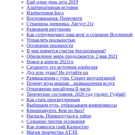
Ещё один день лета 2019
Альтернативная история
Изобретения Бога
Воспоминания. Пересмотр
Страницы дневника. Август 21г
Развиваем интуицию
Как сотрудничают наш мозг и сознание Вселенной
Управлять реальностью
Осознание реальности
В чем прячется счастье богопознания?
Обновление мира продолжается. 2 мая 2021
Новое в апреле 2021го
Сатаронто это источник изобилия
Дух или душа? Не путайте их
Размышления с утра. Секрет визуализаций
Почему вода мокрая…размышления вслух
Откровение инсайдера II часть
Творческие состояния. 2020 год уходит. Гудбай!
Как стать просветленным
Выбираем путь, отбрасываем компромиссы
Кришнамурти. Кем он был?
Нагваль. Прикоснуться к тайне
Сознание против осознания
Как появился граф Калиостро
Магия творчества АТЭХ