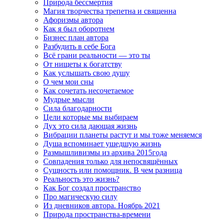
Природа бессмертия
Магия творчества трепетна и священна
Афоризмы автора
Как я был оборотнем
Бизнес план автора
Разбудить в себе Бога
Всё грани реальности — это ты
От нищеты к богатству
Как услышать свою душу
О чем мои сны
Как сочетать несочетаемое
Мудрые мысли
Сила благодарности
Цели которые мы выбираем
Дух это сила дающая жизнь
Вибрации планеты растут и мы тоже меняемся
Душа вспоминает ушедшую жизнь
Размышливизмы из архива 2015года
Совпадения только для непосвящённых
Сущность или помощник. В чем разница
Реальность это жизнь?
Как Бог создал пространство
Про магическую силу
Из дневников автора. Ноябрь 2021
Природа пространства-времени