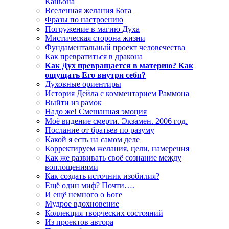
Каньона
Вселенная желания Бога
Фразы по настроению
Погружение в магию Духа
Мистическая сторона жизни
Фундаментальный проект человечества
Как превратиться в дракона
Как Дух превращается в материю? Как
ощущать Его внутри себя?
Духовные ориентиры
История Дейла с комментарием Раммона
Выйти из рамок
Надо же! Смешанная эмоция
Моё видение смерти. Экзамен. 2006 год.
Послание от братьев по разуму
Какой я есть на самом деле
Корректируем желания, цели, намерения
Как же развивать своё сознание между
воплощениями
Как создать источник изобилия?
Ещё один миф? Почти….
И ещё немного о Боге
Мудрое вдохновение
Коллекция творческих состояний
Из проектов автора