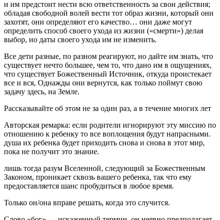
и им предстоит нести всю ответственность за свои действия;
обладая свободной волей вести тот образ жизни, который они
захотят, они определяют его качество… они даже могут
определить способ своего ухода из жизни («смерти») делая
выбор, но даты своего ухода им не изменить.
Все дети разные, по разном реагируют, но дайте им знать, что
существует нечто большее, чем то, что дано им в ощущениях,
что существует Божественный Источник, откуда проистекает
все и вся, Однажды они вернутся, как только поймут свою
задачу здесь, на Земле.
Рассказывайте об этом не за один раз, а в течение многих лет
Авторская ремарка: если родители игнорируют эту миссию по
отношению к ребенку то все воплощения будут напрасными.
душа их ребенка будет приходить снова и снова в этот мир,
пока не получит это знание.
лишь тогда разум Вселенной, следующий за Божественным
Законом, проникает сквозь вашего ребенка, так что ему
предоставляется шанс пробудиться в любое время.
Только он/она вправе решать, когда это случится.
Слово «бог» — искаженный термин, он неявно предполагает,