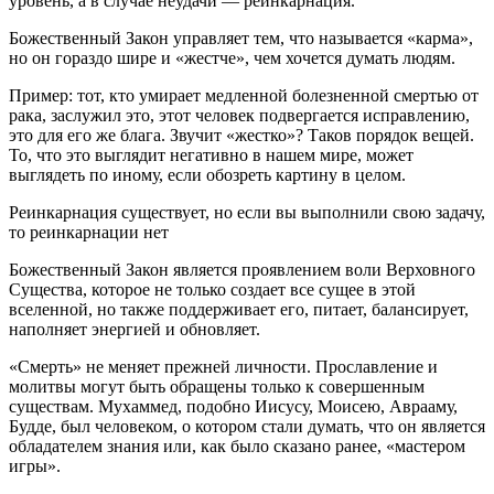
уровень, а в случае неудачи — реинкарнация.
Божественный Закон управляет тем, что называется «карма»,
но он гораздо шире и «жестче», чем хочется думать людям.
Пример: тот, кто умирает медленной болезненной смертью от
рака, заслужил это, этот человек подвергается исправлению,
это для его же блага. Звучит «жестко»? Таков порядок вещей.
То, что это выглядит негативно в нашем мире, может
выглядеть по иному, если обозреть картину в целом.
Реинкарнация существует, но если вы выполнили свою задачу,
то реинкарнации нет
Божественный Закон является проявлением воли Верховного
Существа, которое не только создает все сущее в этой
вселенной, но также поддерживает его, питает, балансирует,
наполняет энергией и обновляет.
«Смерть» не меняет прежней личности. Прославление и
молитвы могут быть обращены только к совершенным
существам. Мухаммед, подобно Иисусу, Моисею, Аврааму,
Будде, был человеком, о котором стали думать, что он является
обладателем знания или, как было сказано ранее, «мастером
игры».