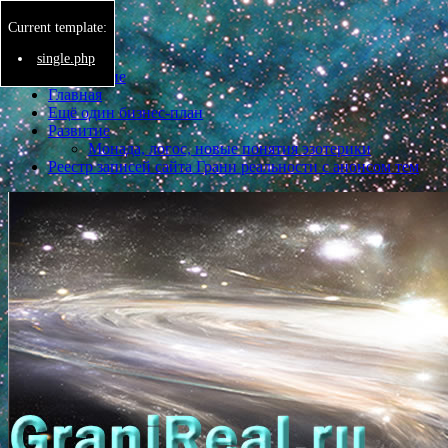
Current template:
Menu
single.php
Бессмертие
Главная
Ещё один бизнес-план
Развитие
Монада, логос, новые понятия эзотерики
Реестр записей сайта Грани реальности с анонсом тем