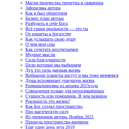
Магия творчества трепетна и священна
Афоризмы автора
Как я был оборотнем
Бизнес план автора
Разбудить в себе Бога
Всё грани реальности — это ты
От нищеты к богатству
Как услышать свою душу
О чем мои сны
Как сочетать несочетаемое
Мудрые мысли
Сила благодарности
Цели которые мы выбираем
Дух это сила дающая жизнь
Вибрации планеты растут и мы тоже меняемся
Душа вспоминает ушедшую жизнь
Размышливизмы из архива 2015года
Совпадения только для непосвящённых
Сущность или помощник. В чем разница
Реальность это жизнь?
Как Бог создал пространство
Про магическую силу
Из дневников автора. Ноябрь 2021
Природа пространства-времени
Ещё один день лета 2019