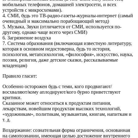
мобильных телефонов, домашней электросети, и всех
устройств с микросхемами).
4. СМИ, будь это ТВ-радио-газеты-журналы-интернет (самый
очевидный и максимально порабощающий метод)
5. Музыка, Звуки (отличается от СМИ, используется по-
другому, однако чаще всего через СМИ)
6. Загрязнение воздуха
7. Система образования (включающая известную литературу,
которая в основном недостоверна, будь то история,
психология, метапсихология, «философия», искусство, наука,
поэзия, религия, даже детские сказки, рассказываемые
младенцам)
Правило гласит:
Особенно осторожен будь с теми, кого продвигают/
восхваляют/кому аплодируют/кого бурно приветствуют
критики.
Сказанное может относиться к продуктам питания,
лекарствам, новейшим продуктам высоких технологий,
«художникам», политикам, музыкантам, книгам, напиткам и
т. д.
Воздержание: сознательная форма ограничения, основанная
на самопознании, имеющая целью достижение внутреннего