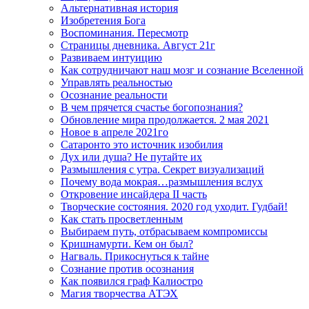
Альтернативная история
Изобретения Бога
Воспоминания. Пересмотр
Страницы дневника. Август 21г
Развиваем интуицию
Как сотрудничают наш мозг и сознание Вселенной
Управлять реальностью
Осознание реальности
В чем прячется счастье богопознания?
Обновление мира продолжается. 2 мая 2021
Новое в апреле 2021го
Сатаронто это источник изобилия
Дух или душа? Не путайте их
Размышления с утра. Секрет визуализаций
Почему вода мокрая…размышления вслух
Откровение инсайдера II часть
Творческие состояния. 2020 год уходит. Гудбай!
Как стать просветленным
Выбираем путь, отбрасываем компромиссы
Кришнамурти. Кем он был?
Нагваль. Прикоснуться к тайне
Сознание против осознания
Как появился граф Калиостро
Магия творчества АТЭХ