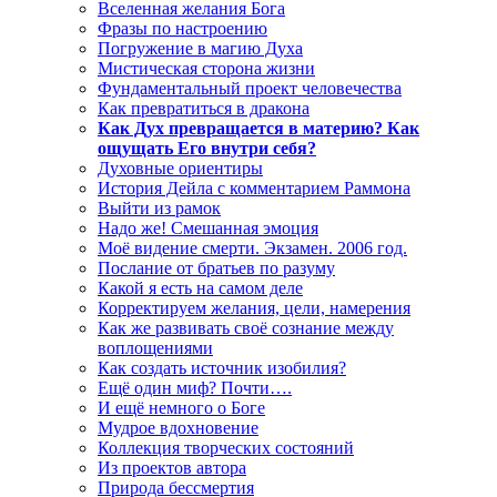
Вселенная желания Бога
Фразы по настроению
Погружение в магию Духа
Мистическая сторона жизни
Фундаментальный проект человечества
Как превратиться в дракона
Как Дух превращается в материю? Как
ощущать Его внутри себя?
Духовные ориентиры
История Дейла с комментарием Раммона
Выйти из рамок
Надо же! Смешанная эмоция
Моё видение смерти. Экзамен. 2006 год.
Послание от братьев по разуму
Какой я есть на самом деле
Корректируем желания, цели, намерения
Как же развивать своё сознание между
воплощениями
Как создать источник изобилия?
Ещё один миф? Почти….
И ещё немного о Боге
Мудрое вдохновение
Коллекция творческих состояний
Из проектов автора
Природа бессмертия