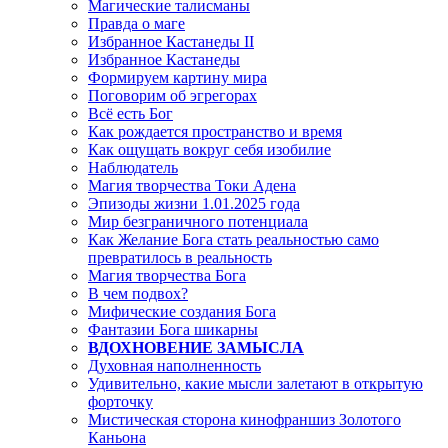
Магические талисманы
Правда о маге
Избранное Кастанеды II
Избранное Кастанеды
Формируем картину мира
Поговорим об эгрегорах
Всё есть Бог
Как рождается пространство и время
Как ощущать вокруг себя изобилие
Наблюдатель
Магия творчества Токи Адена
Эпизоды жизни 1.01.2025 года
Мир безграничного потенциала
Как Желание Бога стать реальностью само
превратилось в реальность
Магия творчества Бога
В чем подвох?
Мифические создания Бога
Фантазии Бога шикарны
ВДОХНОВЕНИЕ ЗАМЫСЛА
Духовная наполненность
Удивительно, какие мысли залетают в открытую
форточку
Мистическая сторона кинофраншиз Золотого
Каньона