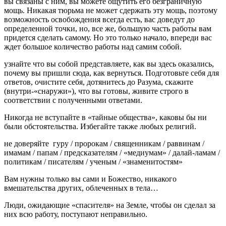
вы связаны с ним, вы можете ощутить его безграничную
мощь. Никакая тюрьма не может сдержать эту мощь, поэтому
возможность освобождения всегда есть, вас доведут до
определенной точки, но, все же, большую часть работы вам
придется сделать самому. Но это только начало, впереди вас
ждет большое количество работы над самим собой.
узнайте что вы собой представляете, как вы здесь оказались,
почему вы пришли сюда, как вернуться. Подготовьте себя для
ответов, очистите себя, дотянитесь до Разума, скажите
(внутри-«снаружи»), что вы готовы, живите строго в
соответствии с полученными ответами.
Никогда не вступайте в «тайные общества», каковы бы ни
были обстоятельства. Избегайте также любых религий.
не доверяйте гуру / пророкам / священникам / раввинам /
имамам / папам / предсказателям / «медиумам» / далай-ламам /
политикам / писателям / ученым / «знаменитостям»
Вам нужны только вы сами и Божество, никакого
вмешательства других, облеченных в тела…
Люди, ожидающие «спасителя» на Земле, чтобы он сделал за
них всю работу, поступают неправильно.