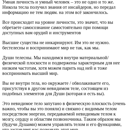
Умная личность и умный человек – это не одно и то же.
Никола тесла получил знания от инсайдеров, но передал
информацию не тем людям. на этом всё закончилось.
Все происходит на уровне личности, это значит, что вы
обретаете самосознание самостоятельно при помощи
доступных вам орудий и инструментов
Высшие существа не инкарнируют. Им это не нужно.
бестелесны и воспринимают мир не так, как мы.
Души телесны. Мы находимся внутри материальной/
физической плоскости и подвержены характерным для нее
низким частотам, хотя можем парить над ней и тоже
воспринимать высший мир.
Вы не внутри тела, но окружаете / обволакиваете его,
присутствуя в другом невидимом теле, состоящем из
подобных элементов для Души (которая и есть вы).
Это невидимое тело запутано в физическую плоскость (очень
важно, чтобы вы это поняли) и связано с видимым телом
посредством энергии, передаваемой невидимым телом к
мозгу, сердцу и областям позвоночника. Таким образом мы
(будучи Душами) можем управлять телом и его функциями,
что заставляет нас познавать этот мир.