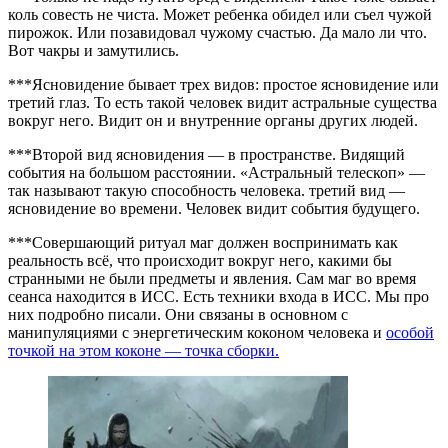
коль совесть не чиста. Может ребенка обидел или съел чужой
пирожок. Или позавидовал чужому счастью. Да мало ли что.
Вот чакры и замутились.
***Ясновидение бывает трех видов: простое ясновидение или
третий глаз. То есть такой человек видит астральные существа
вокруг него. Видит он и внутренние органы других людей.
***Второй вид ясновидения — в пространстве. Видящий
события на большом расстоянии. «Астральный телескоп» —
так называют такую способность человека. третий вид —
ясновидение во времени. Человек видит события будущего.
***Совершающий ритуал маг должен воспринимать как
реальность всё, что происходит вокруг него, какими бы
странными не были предметы и явления. Сам маг во время
сеанса находится в ИСС. Есть техники входа в ИСС. Мы про
них подробно писали. Они связаны в основном с
манипуляциями с энергетическим коконом человека и
особой
точкой на этом коконе — точка сборки.