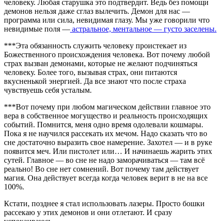
человеку. Любая старушка это подтвердит. Ведь без помощи
демонов нельзя даже сглаз вылечить. Демон для нас —
программа или сила, невидимая глазу. Мы уже говорили что
невидимые поля —
астральное, ментальное — густо заселены.
***Эта обязанность служить человеку проистекает из
Божественного происхождения человека. Вот почему любой
страх вызван демонами, которые не желают подчиняться
человеку. Более того, вызывая страх, они питаются
вкусненькой энергией. Да все знают что после страха
чувствуешь себя усталым.
***Вот почему при любом магическом действии главное это
вера в собственное могущество и реальность происходящих
событий. Помнится, меня одно время одолевали кошмары.
Пока я не научился рассекать их мечом. Надо сказать что во
сне достаточно выразить свое намерение. Захотел — и в руке
появится меч. Или пистолет или… И начинаешь жарить этих
сутей. Главное — во сне не надо заморачиваться — там всё
реально! Во сне нет сомнений. Вот почему там действует
магия. Она действует всегда когда человек верит в не на все
100%.
Кстати, позднее я стал использовать лазеры. Просто бошки
рассекаю у этих демонов и они отлетают. И сразу