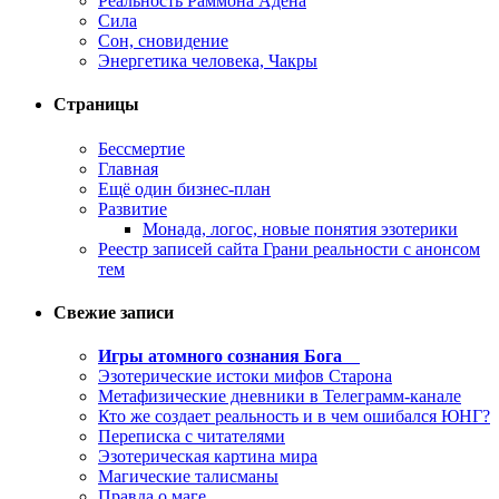
Реальность Раммона Адена
Сила
Сон, сновидение
Энергетика человека, Чакры
Страницы
Бессмертие
Главная
Ещё один бизнес-план
Развитие
Монада, логос, новые понятия эзотерики
Реестр записей сайта Грани реальности с анонсом
тем
Свежие записи
Игры атомного сознания Бога
Эзотерические истоки мифов Старона
Метафизические дневники в Телеграмм-канале
Кто же создает реальность и в чем ошибался ЮНГ?
Переписка с читателями
Эзотерическая картина мира
Магические талисманы
Правда о маге