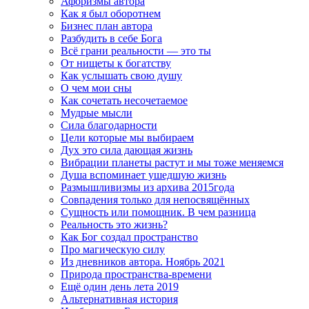
Афоризмы автора
Как я был оборотнем
Бизнес план автора
Разбудить в себе Бога
Всё грани реальности — это ты
От нищеты к богатству
Как услышать свою душу
О чем мои сны
Как сочетать несочетаемое
Мудрые мысли
Сила благодарности
Цели которые мы выбираем
Дух это сила дающая жизнь
Вибрации планеты растут и мы тоже меняемся
Душа вспоминает ушедшую жизнь
Размышливизмы из архива 2015года
Совпадения только для непосвящённых
Сущность или помощник. В чем разница
Реальность это жизнь?
Как Бог создал пространство
Про магическую силу
Из дневников автора. Ноябрь 2021
Природа пространства-времени
Ещё один день лета 2019
Альтернативная история