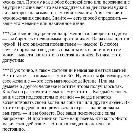
чужих сил. Потому как любое беспокойство или переживание
внутри вас означает что вы находитесь под действием чужих
сил, которые навязывают вам свои желания. А вы считаете
чужие желания своими. Знайте — есть способ определить —
ваше это желание или навязанное извне.
***Состояние внутренней напряженности говорит об одном
— вы боретесь с невидимым противником. Ваша сила против
чужой. И кто окажется победителем — неясно. В любом
случае нормально когда вы спокойны как слон и ничто не
может вывести вас из этого состояния покоя. В идеале это
допустимо.
***И уж точно, в таком состоянии нельзя заниматься магией.
А что такое — заниматься магией? Ну если вы формулируете
свое желание — это есть магическое действие. Или вы
думаете о другом человеке и хотите чтобы получилось так.
Как бы на расстоянии желаете ему что-то… Каждый человек
занимается подсознательно магией — когда пытается
воздействовать своей волей на события или других людей. Вы
хотите определённого результата в игре — наши должны
выиграть — и вы болеете. Все ваши психические силы
напряжены. И противники тоже напряжены. Кто кого. Чисто
магическое действие. Это происходит практически
постоянно.