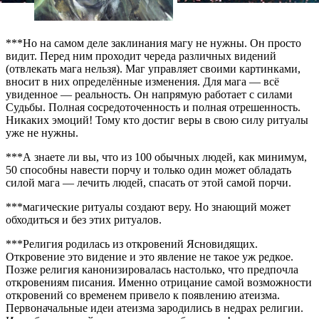
***Но на самом деле заклинания магу не нужны. Он просто
видит. Перед ним проходит череда различных видений
(отвлекать мага нельзя). Маг управляет своими картинками,
вносит в них определённые изменения. Для мага — всё
увиденное — реальность. Он напрямую работает с силами
Судьбы. Полная сосредоточенность и полная отрешенность.
Никаких эмоций! Тому кто достиг веры в свою силу ритуалы
уже не нужны.
***А знаете ли вы, что из 100 обычных людей, как минимум,
50 способны навести порчу и только один может обладать
силой мага — лечить людей, спасать от этой самой порчи.
***магические ритуалы создают веру. Но знающий может
обходиться и без этих ритуалов.
***Религия родилась из откровений Ясновидящих.
Откровение это видение и это явление не такое уж редкое.
Позже религия канонизировалась настолько, что предпочла
откровениям писания. Именно отрицание самой возможности
откровений со временем привело к появлению атеизма.
Первоначальные идеи атеизма зародились в недрах религии.