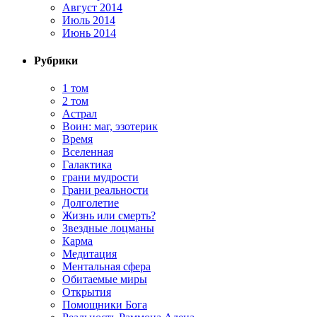
Август 2014
Июль 2014
Июнь 2014
Рубрики
1 том
2 том
Астрал
Воин: маг, эзотерик
Время
Вселенная
Галактика
грани мудрости
Грани реальности
Долголетие
Жизнь или смерть?
Звездные лоцманы
Карма
Медитация
Ментальная сфера
Обитаемые миры
Открытия
Помощники Бога