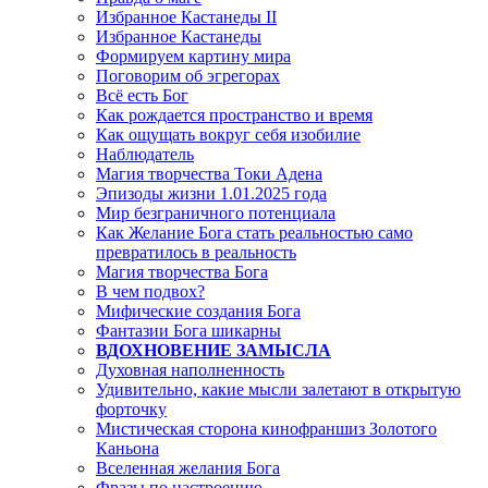
Избранное Кастанеды II
Избранное Кастанеды
Формируем картину мира
Поговорим об эгрегорах
Всё есть Бог
Как рождается пространство и время
Как ощущать вокруг себя изобилие
Наблюдатель
Магия творчества Токи Адена
Эпизоды жизни 1.01.2025 года
Мир безграничного потенциала
Как Желание Бога стать реальностью само
превратилось в реальность
Магия творчества Бога
В чем подвох?
Мифические создания Бога
Фантазии Бога шикарны
ВДОХНОВЕНИЕ ЗАМЫСЛА
Духовная наполненность
Удивительно, какие мысли залетают в открытую
форточку
Мистическая сторона кинофраншиз Золотого
Каньона
Вселенная желания Бога
Фразы по настроению