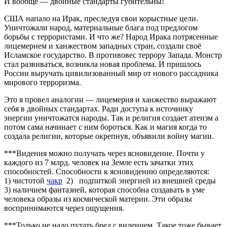
И вообще — двойные стандарты губительны!
США напало на Ирак, преследуя свои корыстные цели.
Уничтожали народ, материальные блага под предлогом
борьбы с террористами. И что же? Народ Ирака потрясенные
лицемерием и ханжеством западных стран, создали своё
Исламское государство. В противовес террору Запада. Монстр
стал развиваться, возникла новая проблема. И пришлось
России выручать цивилизованный мир от нового рассадника
мирового терроризма.
Это я провел аналогии — лицемерия и ханжество выражают
себя в двойных стандартах. Ради доступа к источнику
энергии уничтожатся народы. Так и религия создает атеизм а
потом сама начинает с ним бороться. Как и магия когда то
создала религии, которые окрепнув, объявили войну магии.
***Видения можно получать через ясновидение. Почти у
каждого из 7 млрд. человек на Земле есть зачатки этих
способностей. Способности к ясновидению определяются:
1) чистотой
чакр
2) подпиткой энергией из внешней среды
3) наличием фантазией, которая способна создавать в уме
человека образы из космической материи. Эти образы
воспринимаются через ощущения.
***Только не надо путать бред с видением. Такое тоже бывает