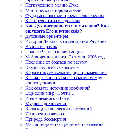
Погружение в магию Духа
Мистическая сторона жизни
Фундаментальный проект человечества
Как превратиться в дракона
Как Дух превращается в материю? Как
ощущать Его внутри себя?
Духовные ориентиры
История Дейла с комментарием Раммона
Выйти из рамок
Надо же! Смешанная эмоция
Моё видение смерти. Экзамен. 2006 год.
Послание от братьев по разуму
Какой я есть на самом деле
Корректируем желания, цели, намерения
Как же развивать своё сознание между
воплощениями
Как создать источник изобилия?
Ещё один миф? Почти….
И ещё немного о Боге
Мудрое вдохновение
Коллекция творческих состояний
Из проектов автора
Природа бессмертия
Магия творчества трепетна и священна