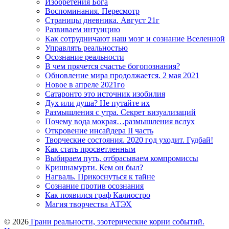
Изобретения Бога
Воспоминания. Пересмотр
Страницы дневника. Август 21г
Развиваем интуицию
Как сотрудничают наш мозг и сознание Вселенной
Управлять реальностью
Осознание реальности
В чем прячется счастье богопознания?
Обновление мира продолжается. 2 мая 2021
Новое в апреле 2021го
Сатаронто это источник изобилия
Дух или душа? Не путайте их
Размышления с утра. Секрет визуализаций
Почему вода мокрая…размышления вслух
Откровение инсайдера II часть
Творческие состояния. 2020 год уходит. Гудбай!
Как стать просветленным
Выбираем путь, отбрасываем компромиссы
Кришнамурти. Кем он был?
Нагваль. Прикоснуться к тайне
Сознание против осознания
Как появился граф Калиостро
Магия творчества АТЭХ
© 2026
Грани реальности, эзотерические корни событий.