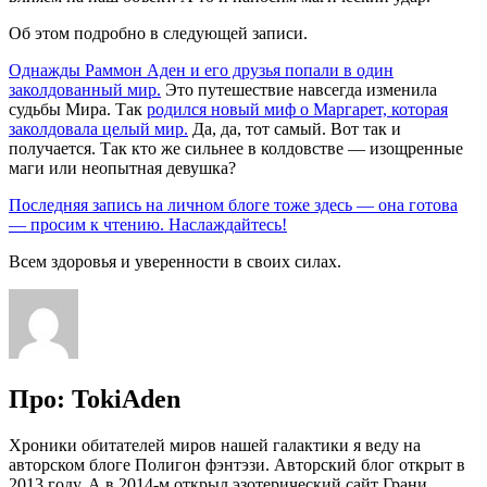
Об этом подробно в следующей записи.
Однажды Раммон Аден и его друзья попали в один
заколдованный мир.
Это путешествие навсегда изменила
судьбы Мира. Так
родился новый миф о Маргарет, которая
заколдовала целый мир.
Да, да, тот самый. Вот так и
получается. Так кто же сильнее в колдовстве — изощренные
маги или неопытная девушка?
Последняя запись на личном блоге тоже здесь — она готова
— просим к чтению. Наслаждайтесь!
Всем здоровья и уверенности в своих силах.
Про: TokiAden
Хроники обитателей миров нашей галактики я веду на
авторском блоге Полигон фэнтэзи. Авторский блог открыт в
2013 году. А в 2014-м открыл эзотерический сайт Грани