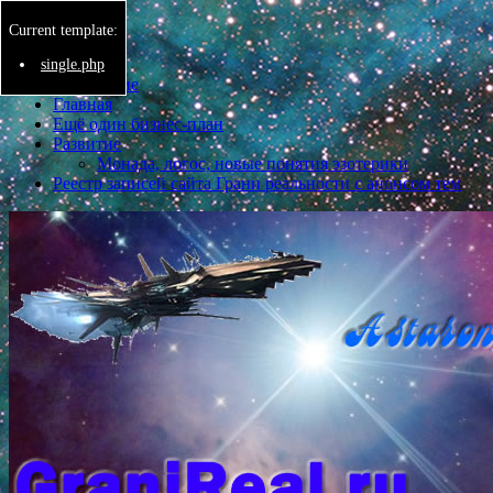
Current template:
Menu
single.php
Бессмертие
Главная
Ещё один бизнес-план
Развитие
Монада, логос, новые понятия эзотерики
Реестр записей сайта Грани реальности с анонсом тем