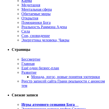
Карма
Медитация
Ментальная сфера
Обитаемые миры
Открытия
Помощники Бога
Реальность Раммона Адена
Сила
Сон, сновидение
Энергетика человека, Чакры
Страницы
Бессмертие
Главная
Ещё один бизнес-план
Развитие
Монада, логос, новые понятия эзотерики
Реестр записей сайта Грани реальности с анонсом
тем
Свежие записи
Игры атомного сознания Бога
Эзотерические истоки мифов Старона