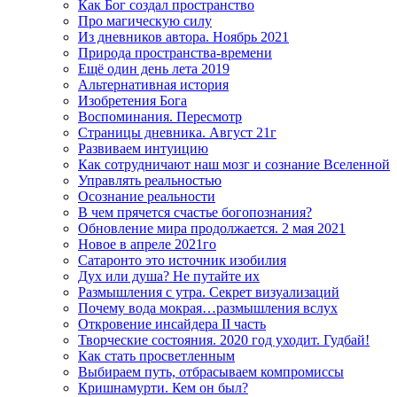
Как Бог создал пространство
Про магическую силу
Из дневников автора. Ноябрь 2021
Природа пространства-времени
Ещё один день лета 2019
Альтернативная история
Изобретения Бога
Воспоминания. Пересмотр
Страницы дневника. Август 21г
Развиваем интуицию
Как сотрудничают наш мозг и сознание Вселенной
Управлять реальностью
Осознание реальности
В чем прячется счастье богопознания?
Обновление мира продолжается. 2 мая 2021
Новое в апреле 2021го
Сатаронто это источник изобилия
Дух или душа? Не путайте их
Размышления с утра. Секрет визуализаций
Почему вода мокрая…размышления вслух
Откровение инсайдера II часть
Творческие состояния. 2020 год уходит. Гудбай!
Как стать просветленным
Выбираем путь, отбрасываем компромиссы
Кришнамурти. Кем он был?