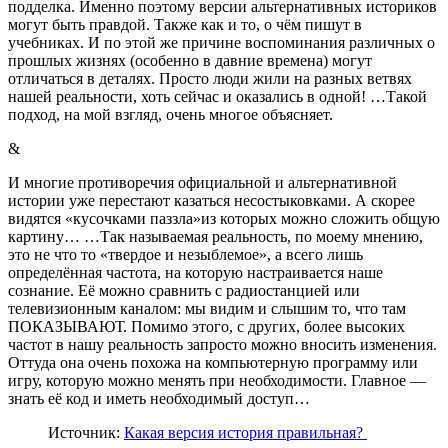
подделка. Именно поэтому версии альтернативных историков
могут быть правдой. Также как и то, о чём пишут в
учебниках. И по этой же причине воспоминания различных о
прошлых жизнях (особенно в давние времена) могут
отличаться в деталях. Просто люди жили на разных ветвях
нашей реальности, хоть сейчас и оказались в одной! …Такой
подход, на мой взгляд, очень многое объясняет.
&
И многие противоречия официальной и альтернативной
истории уже перестают казаться несостыковками. А скорее
видятся «кусочками паззла»из которых можно сложить общую
картину… …Так называемая реальность, по моему мнению,
это не что то «твердое и незыблемое», а всего лишь
определённая частота, на которую настраивается наше
сознание. Её можно сравнить с радиостанцией или
телевизионным каналом: мы видим и слышим то, что там
ПОКАЗЫВАЮТ. Помимо этого, с других, более высоких
частот в нашу реальность запросто можно вносить изменения.
Оттуда она очень похожа на компьютерную программу или
игру, которую можно менять при необходимости. Главное —
знать её код и иметь необходимый доступ…
Источник:
Какая версия история правильная?