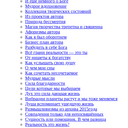
И ещё немного о Боге
Мудрое вдохновение
Коллекция творческих состояний
Из проектов автора
Природа бессмертия
Магия творчества трепетна и священна
Афоризмы автора
Как я был оборотнем
Бизнес план автора
Разбудить в себе Бога
Всё грани реальности — это ты
От нищеты к богатству
Как услышать свою душу
О чем мои сны
Как сочетать несочетаемое
Мудрые мысли
Сила благодарности
Цели которые мы выбираем
Дух это сила дающая жизнь
Вибрации планеты растут и мы тоже меняемся
Душа вспоминает ушедшую жизнь
Размышливизмы из архива 2015года
Совпадения только для непосвящённых
Сущность или помощник. В чем разница
Реальность это жизнь?