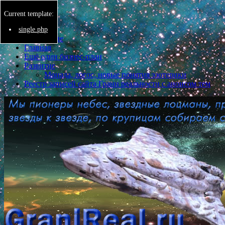
Current template:
Menu
single.php
Бессмертие
Главная
Ещё один бизнес-план
Развитие
Монада, логос, новые понятия эзотерики
Реестр записей сайта Грани реальности с анонсом тем