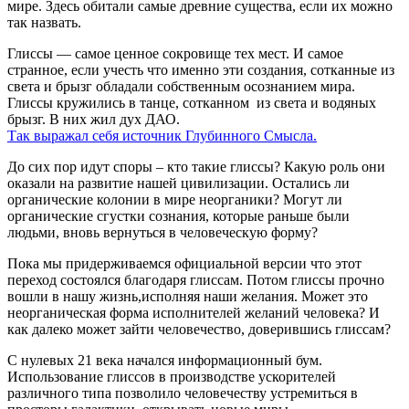
мире. Здесь обитали самые древние существа, если их можно
так назвать.
Глиссы — самое ценное сокровище тех мест. И самое
странное, если учесть что именно эти создания, сотканные из
света и брызг обладали собственным осознанием мира.
Глиссы кружились в танце, сотканном из света и водяных
брызг. В них жил дух ДАО.
Так выражал себя источник Глубинного Смысла.
До сих пор идут споры – кто такие глиссы? Какую роль они
оказали на развитие нашей цивилизации. Остались ли
органические колонии в мире неорганики? Могут ли
органические сгустки сознания, которые раньше были
людьми, вновь вернуться в человеческую форму?
Пока мы придерживаемся официальной версии что этот
переход состоялся благодаря глиссам. Потом глиссы прочно
вошли в нашу жизнь,исполняя наши желания. Может это
неорганическая форма исполнителей желаний человека? И
как далеко может зайти человечество, доверившись глиссам?
С нулевых 21 века начался информационный бум.
Использование глиссов в производстве ускорителей
различного типа позволило человечеству устремиться в