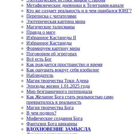
Метафизические дневники в Телеграмм-канале
Кто же создает реальность и в чем ошибался ЮНГ?
Переписка с читателями
Эзотерическая картина мира
Магические талисманы
Правда о маге
Избранное Кастанеды II
Избранное Кастанеды
Формируем картину мира
Поговорим об эгрегорах
Всё есть Бог
Как рождается пространство и время
Как ощущать вокруг себя изобилие
Наблюдатель
Магия творчества Токи Адена
Эпизоды жизни 1.01.2025 года
Мир безграничного потенциала
Как Желание Бога стать реальностью само
превратилось в реальность
Магия творчества Бога
В чем подвох?
Мифические создания Бога
Фантазии Бога шикарны
ВДОХНОВЕНИЕ ЗАМЫСЛА