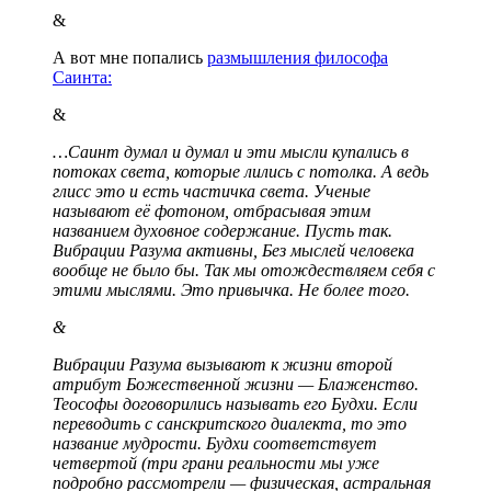
&
А вот мне попались
размышления философа
Саинта:
&
…Саинт думал и думал и эти мысли купались в
потоках света, которые лились с потолка. А ведь
глисс это и есть частичка света. Ученые
называют её фотоном, отбрасывая этим
названием духовное содержание. Пусть так.
Вибрации Разума активны, Без мыслей человека
вообще не было бы. Так мы отождествляем себя с
этими мыслями. Это привычка. Не более того.
&
Вибрации Разума вызывают к жизни второй
атрибут Божественной жизни — Блаженство.
Теософы договорились называть его Будхи. Если
переводить с санскритского диалекта, то это
название мудрости. Будхи соответствует
четвертой (три грани реальности мы уже
подробно рассмотрели — физическая, астральная