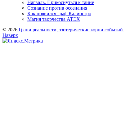
Нагваль. Прикоснуться к тайне
Сознание против осознания
Как появился граф Калиостро
Магия творчества АТЭХ
© 2026
Грани реальности, эзотерические корни событий.
Наверх