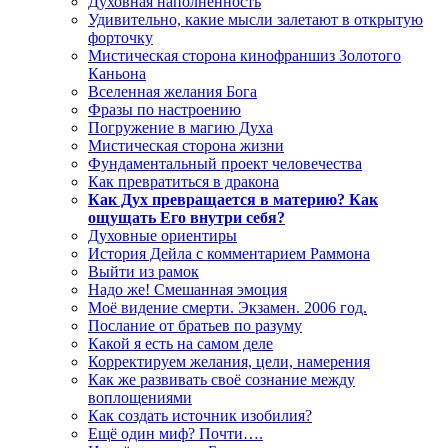
Духовная наполненность
Удивительно, какие мысли залетают в открытую
форточку
Мистическая сторона кинофраншиз Золотого
Каньона
Вселенная желания Бога
Фразы по настроению
Погружение в магию Духа
Мистическая сторона жизни
Фундаментальный проект человечества
Как превратиться в дракона
Как Дух превращается в материю? Как
ощущать Его внутри себя?
Духовные ориентиры
История Дейла с комментарием Раммона
Выйти из рамок
Надо же! Смешанная эмоция
Моё видение смерти. Экзамен. 2006 год.
Послание от братьев по разуму
Какой я есть на самом деле
Корректируем желания, цели, намерения
Как же развивать своё сознание между
воплощениями
Как создать источник изобилия?
Ещё один миф? Почти….