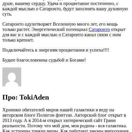
душе, вашему сердцу. Удача и процветание постепенно, с
каждой мыслью о Сатаронто, будут заполнять вашу духовную
суть.
Сатаронто одухотворяет Вселенную много лет, его мощь
только растет. Энергетический потенциал
Сатаронто
открыт
для вас и с каждой мыслью о Сатаронто канал связи с ним
только крепнет.
Подключайтесь к энергиям процветания и успеха!!!!
Будьте благословенны судьбой и Богами!
Про: TokiAden
Хроники обитателей миров нашей галактики я веду на
авторском блоге Полигон фэнтэзи. Авторский блог открыт в
2013 году. А в 2014-м открыл эзотерический сайт Грани
реальности. Потому что мой дом, моя родина - вся галактика.
Как устроены тонкие миры. Как работают законы мироздания.