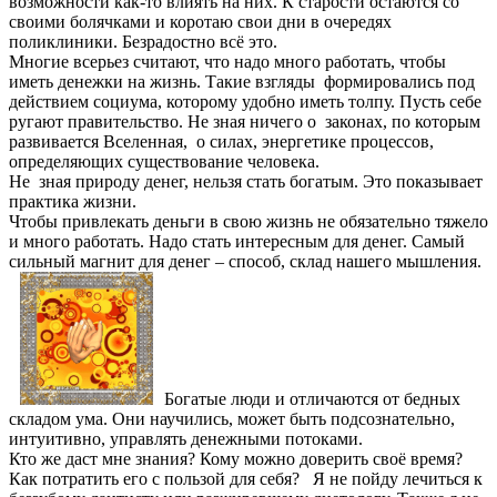
возможности как-то влиять на них. К старости остаются со
своими болячками и коротаю свои дни в очередях
поликлиники. Безрадостно всё это.
Многие всерьез считают, что надо много работать, чтобы
иметь денежки на жизнь. Такие взгляды формировались под
действием социума, которому удобно иметь толпу. Пусть себе
ругают правительство. Не зная ничего о законах, по которым
развивается Вселенная, о силах, энергетике процессов,
определяющих существование человека.
Не зная природу денег, нельзя стать богатым. Это показывает
практика жизни.
Чтобы привлекать деньги в свою жизнь не обязательно тяжело
и много работать. Надо стать интересным для денег. Самый
сильный магнит для денег – способ, склад нашего мышления.
Богатые люди и отличаются от бедных
складом ума. Они научились, может быть подсознательно,
интуитивно, управлять денежными потоками.
Кто же даст мне знания? Кому можно доверить своё время?
Как потратить его с пользой для себя? Я не пойду лечиться к