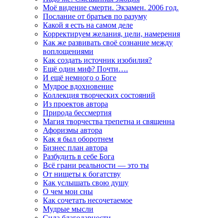
Моё видение смерти. Экзамен. 2006 год.
Послание от братьев по разуму
Какой я есть на самом деле
Корректируем желания, цели, намерения
Как же развивать своё сознание между
воплощениями
Как создать источник изобилия?
Ещё один миф? Почти….
И ещё немного о Боге
Мудрое вдохновение
Коллекция творческих состояний
Из проектов автора
Природа бессмертия
Магия творчества трепетна и священна
Афоризмы автора
Как я был оборотнем
Бизнес план автора
Разбудить в себе Бога
Всё грани реальности — это ты
От нищеты к богатству
Как услышать свою душу
О чем мои сны
Как сочетать несочетаемое
Мудрые мысли
Сила благодарности