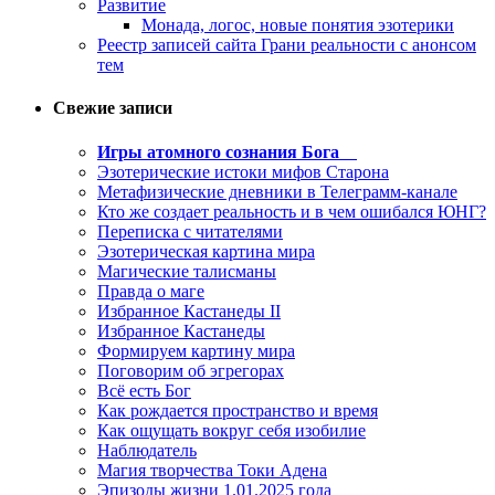
Развитие
Монада, логос, новые понятия эзотерики
Реестр записей сайта Грани реальности с анонсом
тем
Свежие записи
Игры атомного сознания Бога
Эзотерические истоки мифов Старона
Метафизические дневники в Телеграмм-канале
Кто же создает реальность и в чем ошибался ЮНГ?
Переписка с читателями
Эзотерическая картина мира
Магические талисманы
Правда о маге
Избранное Кастанеды II
Избранное Кастанеды
Формируем картину мира
Поговорим об эгрегорах
Всё есть Бог
Как рождается пространство и время
Как ощущать вокруг себя изобилие
Наблюдатель
Магия творчества Токи Адена
Эпизоды жизни 1.01.2025 года