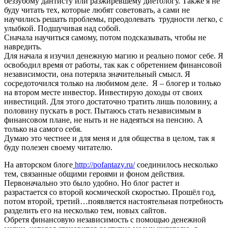
беззубому дантисту или разжиревшему диетологу. Также я не
буду читать тех, которые любят советовать, а сами не
научились решать проблемы, преодолевать трудности легко, с
улыбкой. Подшучивая над собой.
Сначала научиться самому, потом подсказывать, чтобы не
навредить.
Для начала я изучил денежную магию и реально помог себе. Я
освободил время от работы, так как с обретением финансовой
независимости, она потеряла значительный смысл. Я
сосредоточился только на любимом деле. Я – блогер и только
на втором месте инвестор. Инвестирую доходы от своих
инвестиций. Для этого достаточно тратить лишь половину, а
половину пускать в рост. Пытаюсь стать независимым в
финансовом плане, не ныть и не надеяться на пенсию. А
только на самого себя.
Думаю это честнее и для меня и для общества в целом, так я
буду полезен своему читателю.
На авторском блоге
http://pofantazy.ru/
соединилось несколько
тем, связанные общими героями и фоном действия.
Первоначально это было удобно. Но блог растет и
разрастается со второй космической скоростью. Прошёл год,
потом второй, третий…появляется настоятельная потребность
разделить его на несколько тем, новых сайтов.
Обретя финансовую независимость с помощью денежной