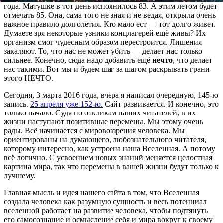
года. Матушке в тот день исполнилось 83. А этим летом будет
отмечать 85. Она, сама того не зная и не ведая, открыла очень
важное правило долголетия. Кто мало ест — тот долго живет.
Думаете зря некоторые узники концлагерей ещё живы? Их
организм смог чудесным образом перестроится. Лишения
закаляют. То, что нас не может убить — делает нас только
сильнее. Конечно, сюда надо добавить ещё
нечто
, что делает
нас такими. Вот мы и будем шаг за шагом раскрывать грани
этого НЕЧТО.
Сегодня, 3 марта 2016 года, вчера я написал очередную, 145-ю
запись.
25 апреля уже 152-ю.
Сайт развивается. И конечно, это
только начало. Судя по откликам наших читателей, в их
жизни наступают позитивные перемены. Мы этому очень
рады. Всё начинается с мировоззрения человека. Мы
ориентированы на думающего, любознательного читателя,
которому интересно, как устроена наша Вселенная. А потому
всё логично. С усвоением новых знаний меняется целостная
картина мира, так что перемены в вашей жизни будут только к
лучшему.
Главная мысль и идея нашего сайта в том, что Вселенная
создала человека как разумную сущность и весь потенциал
вселенной работает на развитие человека, чтобы подтянуть
его самосознание и осмысление себя и мира вокруг к своему