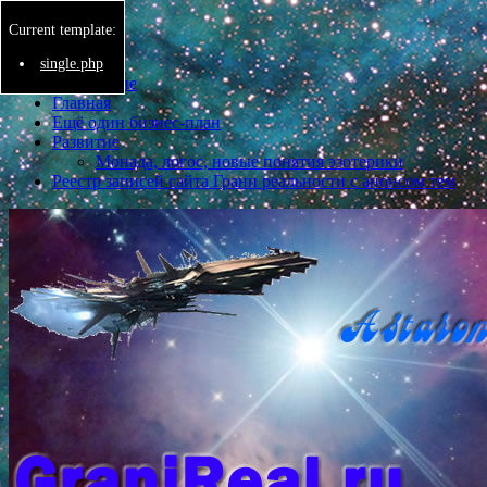
Current template:
Menu
single.php
Бессмертие
Главная
Ещё один бизнес-план
Развитие
Монада, логос, новые понятия эзотерики
Реестр записей сайта Грани реальности с анонсом тем