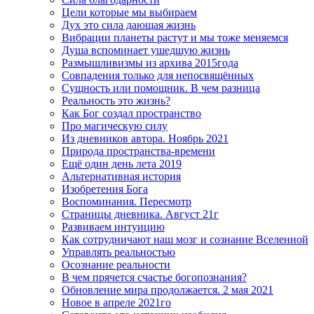
Цели которые мы выбираем
Дух это сила дающая жизнь
Вибрации планеты растут и мы тоже меняемся
Душа вспоминает ушедшую жизнь
Размышливизмы из архива 2015года
Совпадения только для непосвящённых
Сущность или помощник. В чем разница
Реальность это жизнь?
Как Бог создал пространство
Про магическую силу
Из дневников автора. Ноябрь 2021
Природа пространства-времени
Ещё один день лета 2019
Альтернативная история
Изобретения Бога
Воспоминания. Пересмотр
Страницы дневника. Август 21г
Развиваем интуицию
Как сотрудничают наш мозг и сознание Вселенной
Управлять реальностью
Осознание реальности
В чем прячется счастье богопознания?
Обновление мира продолжается. 2 мая 2021
Новое в апреле 2021го