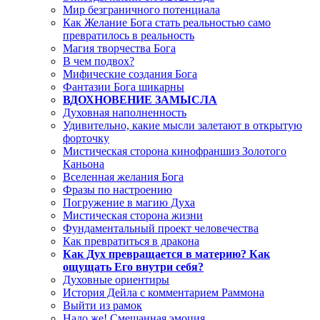
Мир безграничного потенциала
Как Желание Бога стать реальностью само
превратилось в реальность
Магия творчества Бога
В чем подвох?
Мифические создания Бога
Фантазии Бога шикарны
ВДОХНОВЕНИЕ ЗАМЫСЛА
Духовная наполненность
Удивительно, какие мысли залетают в открытую
форточку
Мистическая сторона кинофраншиз Золотого
Каньона
Вселенная желания Бога
Фразы по настроению
Погружение в магию Духа
Мистическая сторона жизни
Фундаментальный проект человечества
Как превратиться в дракона
Как Дух превращается в материю? Как
ощущать Его внутри себя?
Духовные ориентиры
История Дейла с комментарием Раммона
Выйти из рамок
Надо же! Смешанная эмоция