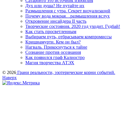
Сатаронто это источник изобилия
Дух или душа? Не путайте их
Размышления с утра. Секрет визуализаций
Почему вода мокрая…размышления вслух
Откровение инсайдера II часть
Творческие состояния. 2020 год уходит. Гудбай!
Как стать просветленным
Выбираем путь, отбрасываем компромиссы
Кришнамурти. Кем он был?
Нагваль. Прикоснуться к тайне
Сознание против осознания
Как появился граф Калиостро
Магия творчества АТЭХ
© 2026
Грани реальности, эзотерические корни событий.
Наверх