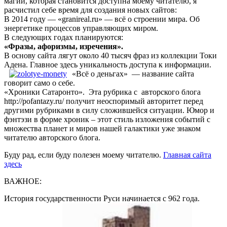
магии, которая становится доступна моему читателю, я
расчистил себе время для создания новых сайтов:
В 2014 году — «granireal.ru» — всё о строении мира. Об
энергетике процессов управляющих миром.
В следующих годах планируются:
«Фразы, афоризмы, изречения».
В основу сайта лягут около 40 тысяч фраз из коллекции Токи
Адена. Главное здесь уникальность доступа к информации.
«Всё о деньгах» — название сайта
говорит само о себе.
«Хроники Сатаронто». Эта рубрика с авторского блога
http://pofantazy.ru/ получит неоспоримый авторитет перед
другими рубриками в силу сложившейся ситуации. Юмор и
фэнтэзи в форме хроник – этот стиль изложения событий с
множества планет и миров нашей галактики уже знаком
читателю авторского блога.
Буду рад, если буду полезен моему читателю.
Главная сайта
здесь
ВАЖНОЕ:
История государственности Руси начинается с 962 года.